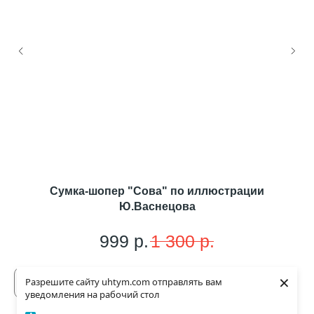
Сумка-шопер "Сова" по иллюстрации
П
Ю.Васнецова
999
р.
1 300
р.
Купить
×
Разрешите сайту uhtym.com отправлять вам
уведомления на рабочий стол