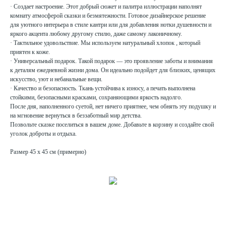
· Создает настроение. Этот добрый сюжет и палитра иллюстрации наполнят
комнату атмосферой сказки и безмятежности. Готовое дизайнерское решение
для уютного интерьера в стиле кантри или для добавления нотки душевности и
яркого акцента любому другому стилю, даже самому лаконичному.
· Тактильное удовольствие. Мы используем натуральный хлопок , который
приятен к коже.
· Универсальный подарок. Такой подарок — это проявление заботы и внимания
к деталям ежедневной жизни дома. Он идеально подойдет для близких, ценящих
искусство, уют и небанальные вещи.
· Качество и безопасность. Ткань устойчива к износу, а печать выполнена
стойкими, безопасными красками, сохраняющими яркость надолго.
После дня, наполненного суетой, нет ничего приятнее, чем обнять эту подушку и
на мгновение вернуться в беззаботный мир детства.
Позвольте сказке поселиться в вашем доме. Добавьте в корзину и создайте свой
уголок доброты и отдыха.
Размер 45 х 45 см (примерно)