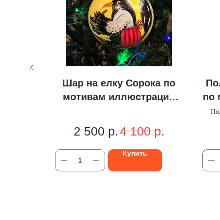
ка, по
Шар на елку Сорока по
По
и Ю.
мотивам иллюстраций
по
Ю. Васнецова.
литографии
По
2 500
р.
4 100
р.
Купить