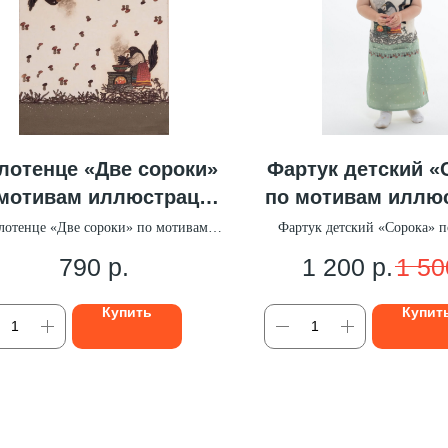
лотенце «Две сороки»
Фартук детский «
 мотивам иллюстраций
по мотивам иллю
Ю. Васнецова
Ю. Васнецова (с
лотенце «Две сороки» по мотивам
Фартук детский «Сорока» 
иллюстраций Ю. Васнецова
иллюстраций Ю. Васн
ткань)
790
р.
1 200
р.
1 50
Купить
Купит