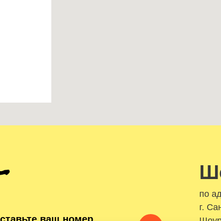
Ш
по а
г. Са
ставьте ваш номер
Шоур