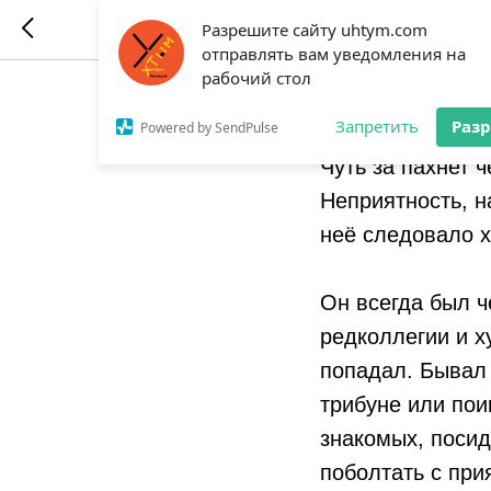
МОЯ КР
Разрешите сайту uhtym.com
отправлять вам уведомления на
рабочий стол
2022-08-10 06:41
Запретить
Раз
Powered by SendPulse
Чуть за пахнет ч
Неприятность, н
неё следовало 
Он всегда был ч
редколлегии и 
попадал. Бывал 
трибуне или пои
знакомых, посид
поболтать с при