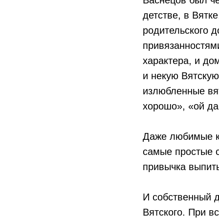
Васнецов был ч
детстве, в Вятке
родительского д
привязанностями
характера, и до
и некую Вятскую
излюбленные вят
хорошо», «ой да
Даже любимые ку
самые простые с
привычка выпить
И собственный д
Вятского. При в