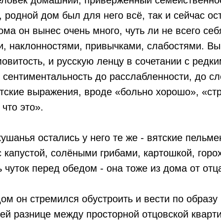
еловек домашний, приверженный семейственнос
, родной дом был для него всё, так и сейчас ос
ома он вынес очень много, чуть ли не всего себ
, наклонностями, привычками, слабостями. Вы
мовитость, и русскую ленцу в сочетании с редк
 сентиментальность до расслабленности, до сл
ские выражения, вроде «больно хорошо», «стр
 что это».
шанья остались у него те же - вятские пельмен
 капустой, солёными грибами, картошкой, горо
 чуток перед обедом - она тоже из дома от отц
ом он стремился обустроить и вести по образу 
сей разнице между просторной отцовской кварт