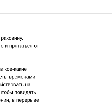
 раковину.
о и прятаться от
в кое-какие
теты временами
ийствовать на
 чтобы повидать
ении, в перерыве