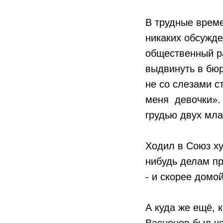
В трудные време
никаких обсужде
общественный ра
выдвинуть в бюр
не со слезами с
меня девочки». 
грудью двух мла
Ходил в Союз ху
нибудь делам пр
- и скорее домо
А куда же ещё, 