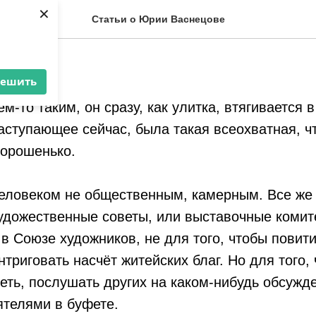
ЕПОСТЬ
×
Статьи о Юрии Васнецове
решить
ем-то таким, он сразу, как улитка, втягивается в
аступающее сейчас, была такая всеохватная, чт
хорошенько.
еловеком не общественным, камерным. Все же 
художественные советы, или выставочные коми
в Союзе художников, не для того, чтобы повит
нтриговать насчёт житейских благ. Но для того,
еть, послушать других на каком-нибудь обсужд
ятелями в буфете.