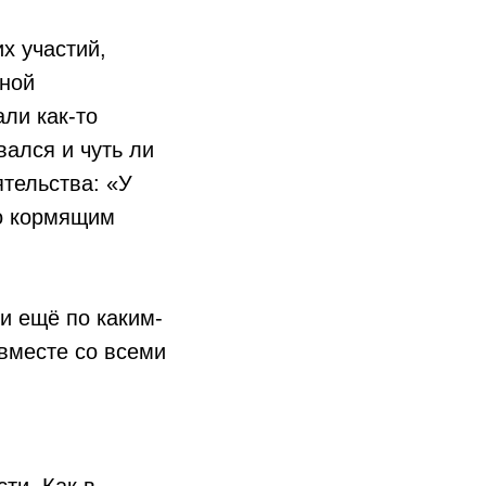
х участий,
дной
ли как-то
вался и чуть ли
ятельства: «У
го кормящим
и ещё по каким-
вместе со всеми