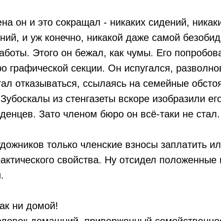
на он и это сокращал - никаких сидений, никаки
ний, и уж конечно, никакой даже самой безоби
боты. Этого он бежал, как чумы. Его попробова
о графической секции. Он испугался, разволно
тал отказываться, ссылаясь на семейные обсто
Зубоскалы из стенгазеты вскоре изобразили е
денцев. Зато членом бюро он всё-таки не стал.
дожников только членские взносы заплатить ил
актического свойства. Ну отсидел положенные 
й.
как ни домой!