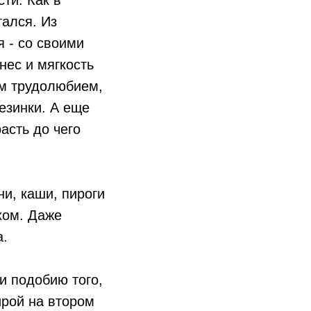
ти. Как в
тался. Из
я - со своими
нес и мягкость
им трудолюбием,
езинки. А еще
асть до чего
и, каши, пироги
хом. Даже
а.
и подобию того,
ирой на втором