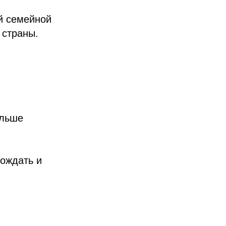
й семейной
 страны.
ольше
рождать и