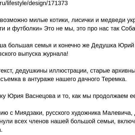
ru/lifestyle/design/171373
евозможно милые котики, лисички и медведи у
ти и футболки» Это не мы, это про нас так Соба
аша большая семья и конечно же Дедушка Юрий
вского выпуска журнала!
текст, дедушкины иллюстрации, старые архивн
съемка в антураже нашего дачного Теремка.
зку Юрия Васнецова и то, как мы продолжаем ее
ию с Миядзаки, русского художника Малевича, 
нули всех членов нашей большой семьи, включ
.